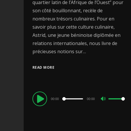
quartier latin de l’Afrique de l’Ouest” pour
son côté bouillonnant, recèle de
nombreux trésors culinaires. Pour en
savoir plus sur cette culture culinaire,
Astrid, une jeune béninoise diplômée en
relations internationales, nous livre de
précieuses notions sur…
READ MORE
Audio
00:00
00:00
Use
Player
Up/Down
Arrow
keys