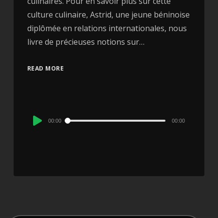
culinaires. Pour en savoir plus sur cette
culture culinaire, Astrid, une jeune béninoise
diplômée en relations internationales, nous
livre de précieuses notions sur…
READ MORE
Audio
00:00
00:00
Player